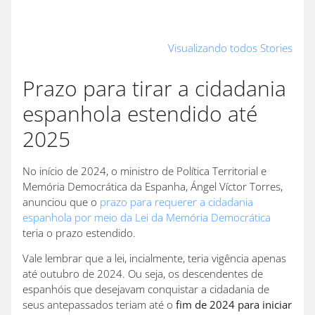
Cidadania
Como
Morar na
portuguesa
pesquisar o
Alemanh
Visualizando todos Stories
com o suporte
seu
cidadani
de
antepassado
europeia:
Prazo para tirar a cidadania
especialistas
usando o
como é fá
espanhola estendido até
Arquivo
Nacional
2025
No início de 2024, o ministro de Política Territorial e
Memória Democrática da Espanha, Ángel Víctor Torres,
anunciou que o
prazo para requerer a cidadania
espanhola por meio da Lei da Memória Democrática
teria o prazo estendido.
Vale lembrar que a lei, incialmente, teria vigência apenas
até outubro de 2024. Ou seja, os descendentes de
espanhóis que desejavam conquistar a cidadania de
seus antepassados teriam até o
fim de 2024 para iniciar