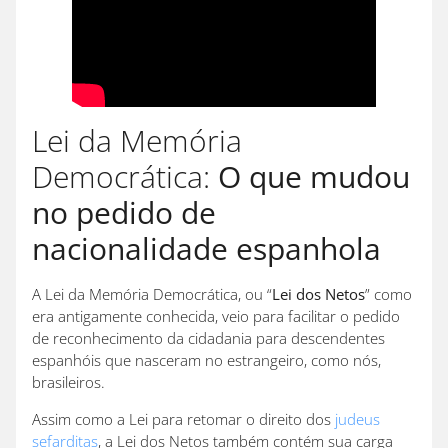
Lei da Memória
Democrática:
O que mudou
no pedido de
nacionalidade espanhola
A Lei da Memória Democrática, ou “
Lei dos Netos
” como
era antigamente conhecida, veio para facilitar o pedido
de reconhecimento da cidadania para descendentes
espanhóis que nasceram no estrangeiro, como nós,
brasileiros.
Assim como a Lei para retomar o direito dos
judeus
sefarditas
, a Lei dos Netos também contém sua carga