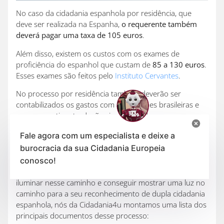
No caso da cidadania espanhola por residência, que
deve ser realizada na Espanha,
o requerente também
deverá pagar uma taxa de 105 euros
.
Além disso, existem os custos com os exames de
proficiência do espanhol que custam de
85 a 130 euros
.
Esses exames são feitos pelo
Instituto Cervantes
.
No processo por residência também deverão ser
contabilizados os gastos com as certidões brasileiras e
suas respectivas traduções juramentadas.
Documentos necessários
Fale agora com um especialista e deixe a
burocracia da sua Cidadania Europeia
conosco!
Cada forma de solicitar a cidadania espanhola requer
uma lista de documentos diferente. Contudo, para te
iluminar nesse caminho e conseguir mostrar uma luz no
caminho para a seu reconhecimento de dupla cidadania
espanhola, nós da Cidadania4u montamos uma lista dos
principais documentos desse processo: