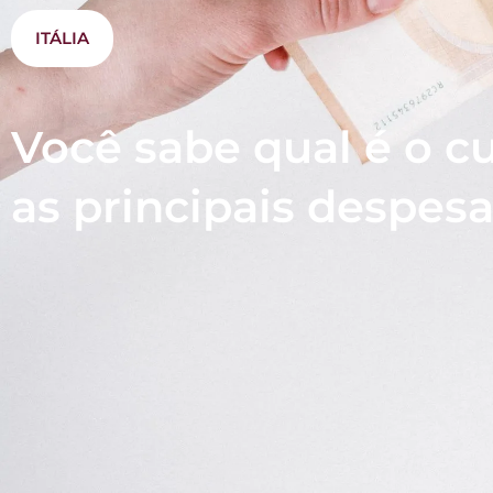
ITÁLIA
Você sabe qual é o cu
as principais despes