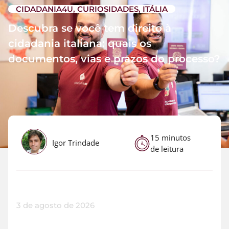
CIDADANIA4U
,
CURIOSIDADES
,
ITÁLIA
Descubra se você tem direito à
cidadania italiana: quais os
documentos, vias e prazos do processo?
15 minutos
Igor Trindade
de leitura
3 de agosto de 2026