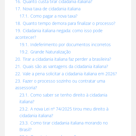
16.
Quanto custa tirar cidadania italiana?
17.
Nova taxa de cidadania italiana
17.1.
Como pagar a nova taxa?
18.
Quanto tempo demora para finalizar o processo?
19.
Cidadania italiana negada: como isso pode
acontecer?
19.1.
Indeferimento por documentos incorretos
19.2.
Grande Naturalização
20.
Tirar a cidadania italiana faz perder a brasileira?
21.
Quais são as vantagens da cidadania italiana?
22.
Vale a pena solicitar a cidadania italiana em 2026?
23.
Fazer o processo sozinho ou contratar uma
assessoria?
23.1.
Como saber se tenho direito à cidadania
italiana?
23.2.
A nova Lei nº 74/2025 tirou meu direito à
cidadania italiana?
23.3.
Como tirar cidadania italiana morando no
Brasil?