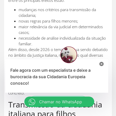
Entre os principais efeitos estão:
mudanças nos critérios para transmissão da
cidadania;
novas regras para filhos menores;
maior relevância da via judicial em determinados
casos;
necessidade de análise individualizada da situação
familiar.
Além disso, desde 2026 o tema continua sendo debatido
no âmbito da Justiça italiana, motivo pelo qual diversas
decisões judiciais vêm sendo acompanhadas
atentamente por especialistas e descendentes de
Fale agora com um especialista e deixe a
italianos.
burocracia da sua Cidadania Europeia
Por isso, antes de concluir que perdeu ou não o direito à
conosco!
cidadania italiana, é fundamental analisar o seu caso
concreto.
Chamar no WhatsApp
Transmissão da cidadania
italiana para filhos