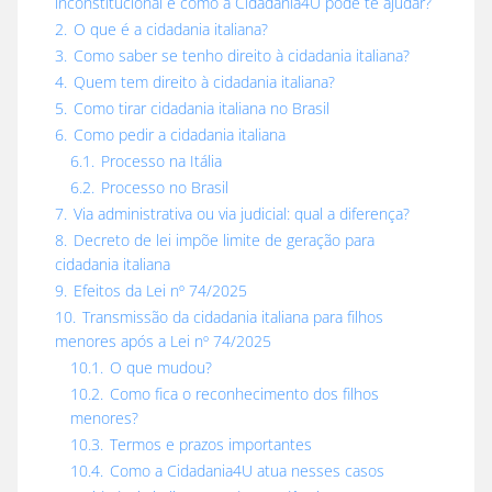
inconstitucional e como a Cidadania4U pode te ajudar?
2.
O que é a cidadania italiana?
3.
Como saber se tenho direito à cidadania italiana?
4.
Quem tem direito à cidadania italiana?
5.
Como tirar cidadania italiana no Brasil
6.
Como pedir a cidadania italiana
6.1.
Processo na Itália
6.2.
Processo no Brasil
7.
Via administrativa ou via judicial: qual a diferença?
8.
Decreto de lei impõe limite de geração para
cidadania italiana
9.
Efeitos da Lei nº 74/2025
10.
Transmissão da cidadania italiana para filhos
menores após a Lei nº 74/2025
10.1.
O que mudou?
10.2.
Como fica o reconhecimento dos filhos
menores?
10.3.
Termos e prazos importantes
10.4.
Como a Cidadania4U atua nesses casos