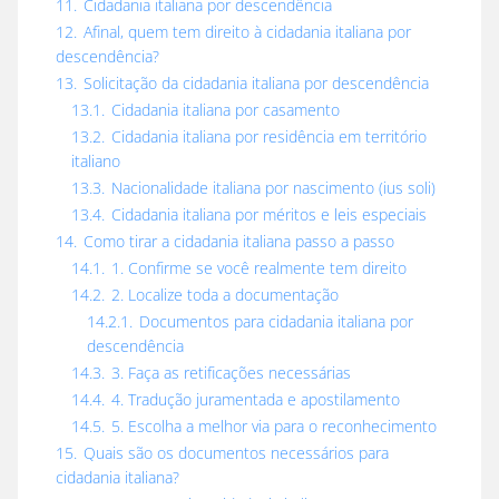
11.
Cidadania italiana por descendência
12.
Afinal, quem tem direito à cidadania italiana por
descendência?
13.
Solicitação da cidadania italiana por descendência
13.1.
Cidadania italiana por casamento
13.2.
Cidadania italiana por residência em território
italiano
13.3.
Nacionalidade italiana por nascimento (ius soli)
13.4.
Cidadania italiana por méritos e leis especiais
14.
Como tirar a cidadania italiana passo a passo
14.1.
1. Confirme se você realmente tem direito
14.2.
2. Localize toda a documentação
14.2.1.
Documentos para cidadania italiana por
descendência
14.3.
3. Faça as retificações necessárias
14.4.
4. Tradução juramentada e apostilamento
14.5.
5. Escolha a melhor via para o reconhecimento
15.
Quais são os documentos necessários para
cidadania italiana?