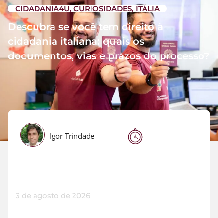
CIDADANIA4U
,
CURIOSIDADES
,
ITÁLIA
Descubra se você tem direito à
cidadania italiana: quais os
documentos, vias e prazos do processo?
Igor Trindade
3 de agosto de 2026