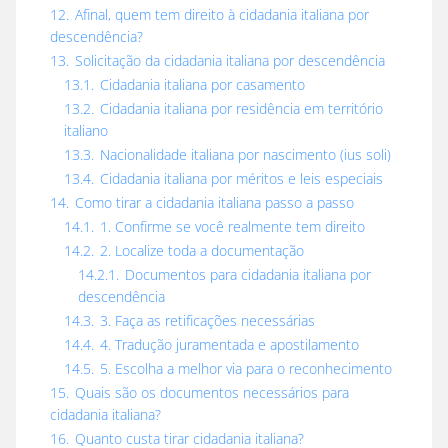
12.
Afinal, quem tem direito à cidadania italiana por
descendência?
13.
Solicitação da cidadania italiana por descendência
13.1.
Cidadania italiana por casamento
13.2.
Cidadania italiana por residência em território
italiano
13.3.
Nacionalidade italiana por nascimento (ius soli)
13.4.
Cidadania italiana por méritos e leis especiais
14.
Como tirar a cidadania italiana passo a passo
14.1.
1. Confirme se você realmente tem direito
14.2.
2. Localize toda a documentação
14.2.1.
Documentos para cidadania italiana por
descendência
14.3.
3. Faça as retificações necessárias
14.4.
4. Tradução juramentada e apostilamento
14.5.
5. Escolha a melhor via para o reconhecimento
15.
Quais são os documentos necessários para
cidadania italiana?
16.
Quanto custa tirar cidadania italiana?