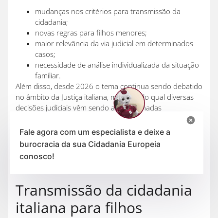
mudanças nos critérios para transmissão da
cidadania;
novas regras para filhos menores;
maior relevância da via judicial em determinados
casos;
necessidade de análise individualizada da situação
familiar.
Além disso, desde 2026 o tema continua sendo debatido
no âmbito da Justiça italiana, motivo pelo qual diversas
decisões judiciais vêm sendo acompanhadas
atentamente por especialistas e descendentes de
italianos.
Fale agora com um especialista e deixe a
burocracia da sua Cidadania Europeia
Por isso, antes de concluir que perdeu ou não o direito à
conosco!
cidadania italiana, é fundamental analisar o seu caso
concreto.
Transmissão da cidadania
italiana para filhos