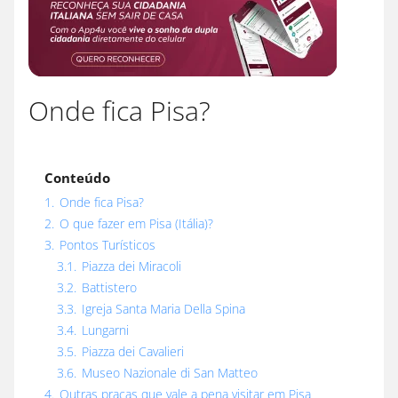
Onde fica Pisa?
Conteúdo
1.
Onde fica Pisa?
2.
O que fazer em Pisa (Itália)?
3.
Pontos Turísticos
3.1.
Piazza dei Miracoli
3.2.
Battistero
3.3.
Igreja Santa Maria Della Spina
3.4.
Lungarni
3.5.
Piazza dei Cavalieri
3.6.
Museo Nazionale di San Matteo
4.
Outras praças que vale a pena visitar em Pisa