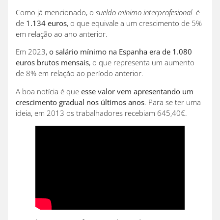
Como já mencionado, o
sueldo mínimo interprofesional
é
de
1.134 euros
, o que equivale a um crescimento de 5%
em relação ao ano anterior.
Em 2023,
o salário mínimo na Espanha era de 1.080
euros brutos mensais
, o que representa um aumento
de 8% em relação ao período anterior.
A boa notícia é que
esse valor vem apresentando um
crescimento gradual nos últimos anos
. Para se ter uma
ideia, em 2013 os trabalhadores recebiam 645,40€.