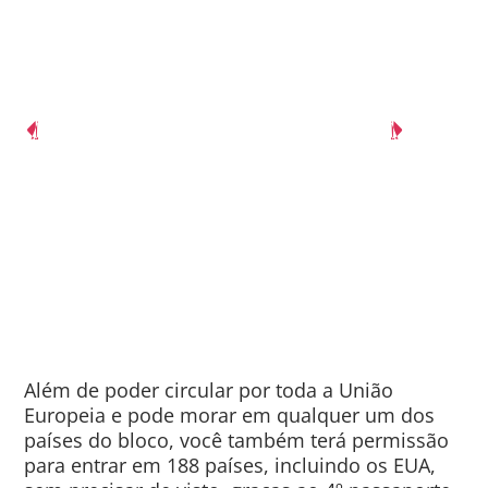
Acesso a
um dos
Estudar nas
Facilidade
Herança
melhores
Ganhar
Qualidade
melhores
de entrar
para
sistemas
em
universidades
em outros
de vida
seus
de saúde
Euro
do mundo
países
filhos
do
mundo
Além de poder circular por toda a União
Europeia e pode morar em qualquer um dos
países do bloco, você também terá permissão
para entrar em 188 países, incluindo os EUA,