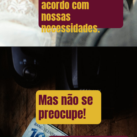
acordo com
nossas
necessidades.
Mas não se
preocupe!