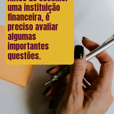
uma instituição
financeira, é
preciso avaliar
algumas
importantes
questões.