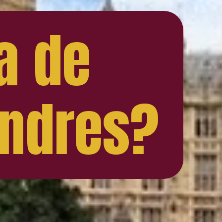
a de
ondres?