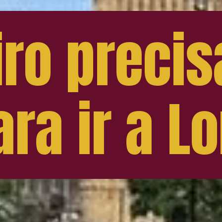
iro precis
ara ir a L