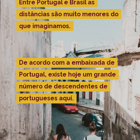
Entre Portugal e Brasil as
Entre Portugal e Brasil as
distâncias são muito menores do
distâncias são muito menores do
que imaginamos.
que imaginamos.
De acordo com a embaixada de
De acordo com a embaixada de
Portugal, existe hoje um grande
Portugal, existe hoje um grande
número de descendentes de
número de descendentes de
portugueses aqui.
portugueses aqui.