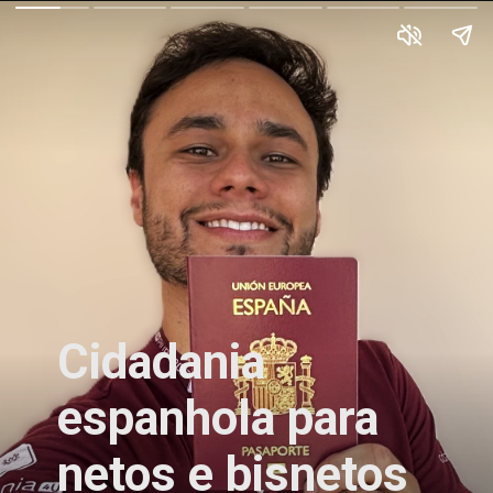
Cidadania
espanhola para
netos e bisnetos