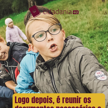
Logo depois, é reunir os