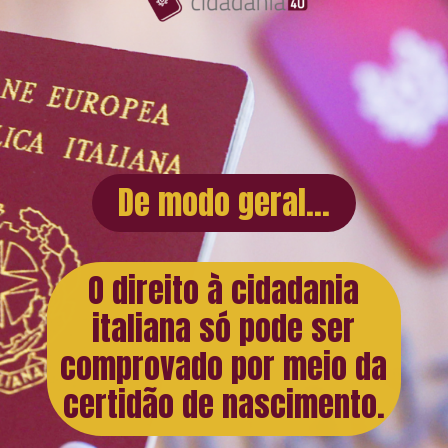
De modo geral...
O direito à cidadania
italiana só pode ser
comprovado por meio da
certidão de nascimento.