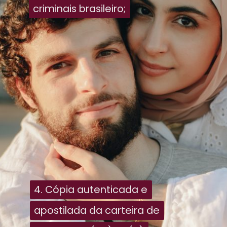
criminais brasileiro;
criminais brasileiro;
4. Cópia autenticada e
4. Cópia autenticada e
apostilada da carteira de
apostilada da carteira de