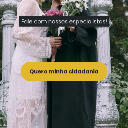
Fale com nossos especialistas!
Fale com nossos especialistas!
Quero minha cidadania