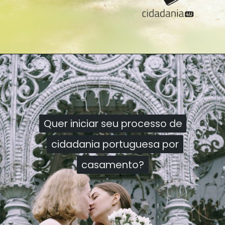
Quer iniciar seu processo de
Quer iniciar seu processo de
cidadania portuguesa por
cidadania portuguesa por
casamento?
casamento?