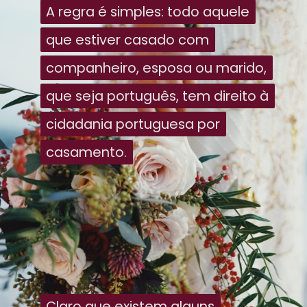
A regra é simples: todo aquele
A regra é simples: todo aquele
que estiver casado com
que estiver casado com
companheiro, esposa ou marido,
companheiro, esposa ou marido,
que seja português, tem direito à
que seja português, tem direito à
cidadania portuguesa por
cidadania portuguesa por
casamento.
casamento.
Claro que existem alguns
Claro que existem alguns