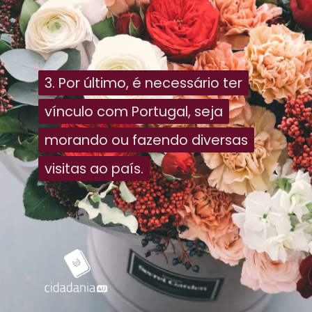
3. Por último, é necessário ter
3. Por último, é necessário ter
vínculo com Portugal, seja
vínculo com Portugal, seja
morando ou fazendo diversas
morando ou fazendo diversas
visitas ao país.
visitas ao país.