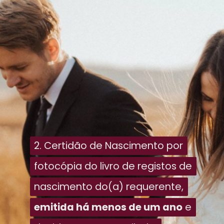
2. Certidão de Nascimento por
2. Certidão de Nascimento por
fotocópia do livro de registos de
fotocópia do livro de registos de
nascimento do(a) requerente,
nascimento do(a) requerente,
emitida há menos de um ano
emitida há menos de um ano
e
e