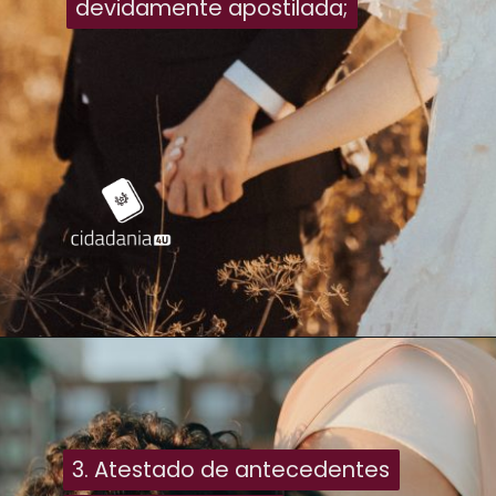
devidamente apostilada;
devidamente apostilada;
3. Atestado de antecedentes
3. Atestado de antecedentes