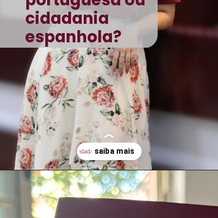
cidadania
espanhola?
Opening
https://www.cidadania4u.com.br/cidadania-europeia/?utm_medium=web-stories&utm_source=google-discovery&utm_campaign=ws-cid-cidadania-portuguesa-espanhola-2024-26-03