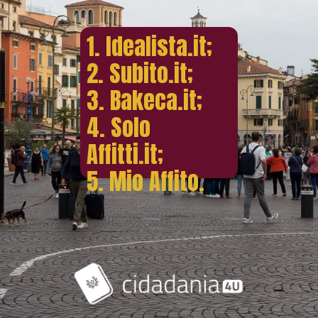
1. Idealista.it;
2. Subito.it;
3. Bakeca.it;
4. Solo
Affitti.it;
5. Mio Affito.