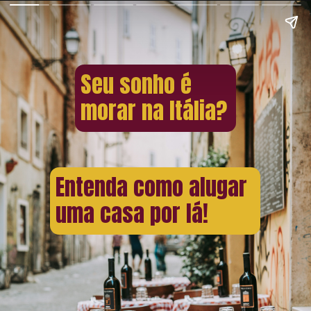
Seu sonho é
morar na Itália?
Entenda como alugar
uma casa por lá!