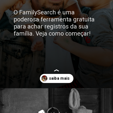
O FamilySearch é uma
poderosa ferramenta gratuita
para achar registros da sua
família. Veja como começar!
Opening
https://www.cidadania4u.com.br/blog/site-arvore-genealogica/?utm_medium=web-stories&utm_source=google-discovery&utm_campaign=ws-blog-family-search-03-06-25