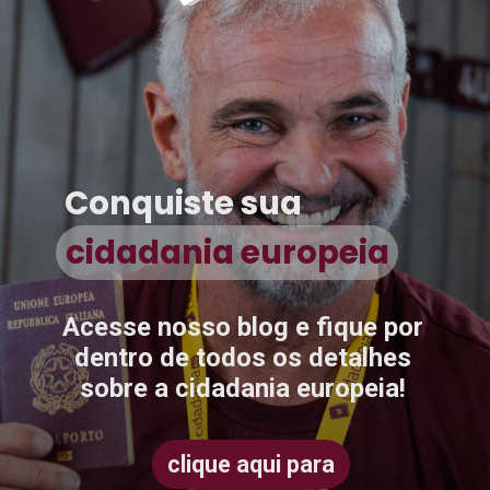
Conquiste sua
cidadania europeia
cidadania europeia
Acesse nosso blog e fique por
dentro de todos os detalhes
sobre a cidadania europeia!
clique aqui para
clique aqui para