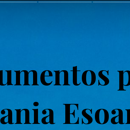
umentos 
ania Esoa