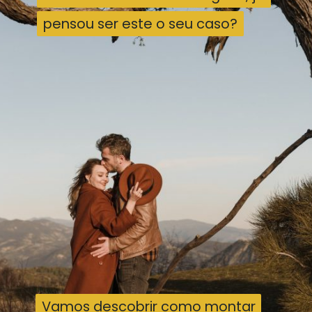
pensou ser este o seu caso?
pensou ser este o seu caso?
Vamos descobrir como montar
Vamos descobrir como montar