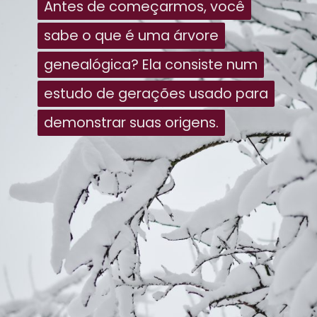
Antes de começarmos, você
Antes de começarmos, você
sabe o que é uma árvore
sabe o que é uma árvore
genealógica? Ela consiste num
genealógica? Ela consiste num
estudo de gerações usado para
estudo de gerações usado para
demonstrar suas origens.
demonstrar suas origens.