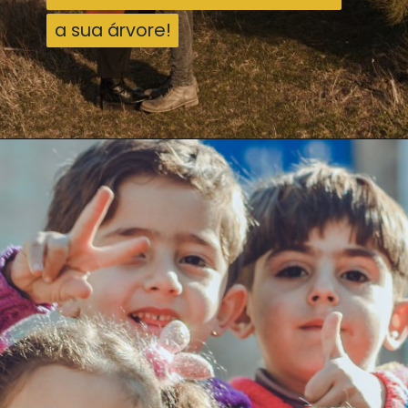
a sua árvore!
a sua árvore!