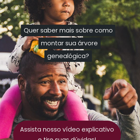
Quer saber mais sobre como
Quer saber mais sobre como
montar sua árvore
montar sua árvore
genealógica?
genealógica?
Assista nosso vídeo explicativo
e tire suas dúvidas!