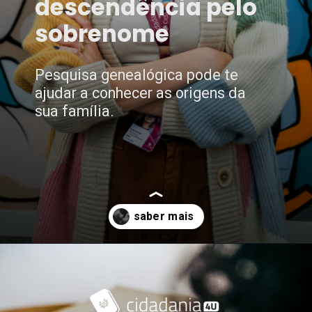
descendência pelo
sobrenome
Pesquisa genealógica pode te
ajudar a conhecer as origens da
sua família.
Opening
https://www.cidadania4u.com.br/blog/como-descobrir-descendencia-pelo-sobrenome/?utm_medium=web-stories&utm_source=google-discovery&utm_campaign=ws-blog-como-descobrir-descedencia-sobrenome-22-09