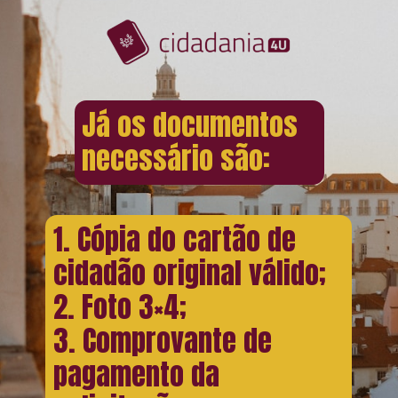
Já os documentos
necessário são:
1. Cópia do cartão de
cidadão original válido;
2. Foto 3×4;
3. Comprovante de
pagamento da