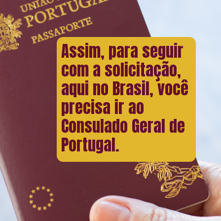
Assim, para seguir
com a solicitação,
aqui no Brasil, você
precisa ir ao
Consulado Geral de
Portugal.