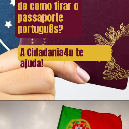
de como tirar o
passaporte
português?
A Cidadania4u te
ajuda!