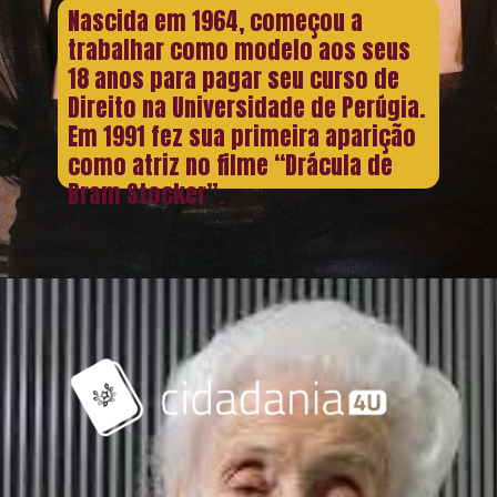
Nascida em 1964, começou a
trabalhar como modelo aos seus
18 anos para pagar seu curso de
Direito na Universidade de Perúgia.
Em 1991 fez sua primeira aparição
como atriz no filme “Drácula de
Bram Stocker”.