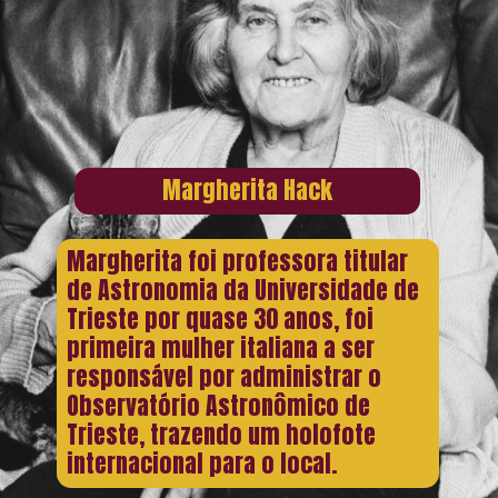
Margherita Hack
Margherita foi professora titular
de Astronomia da Universidade de
Trieste por quase 30 anos, foi
primeira mulher italiana a ser
responsável por administrar o
Observatório Astronômico de
Trieste, trazendo um holofote
internacional para o local.