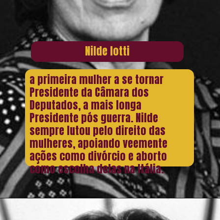
Nilde Iotti
a primeira mulher a se tornar
Presidente da Câmara dos
Deputados, a mais longa
Presidente pós guerra. Nilde
sempre lutou pelo direito das
mulheres, apoiando veemente
ações como divórcio e aborto
como escolha delas na Itália.