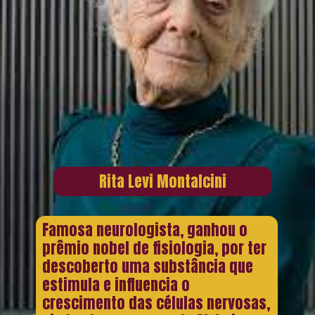
Rita Levi Montalcini
Famosa neurologista, ganhou o
prêmio nobel de fisiologia, por ter
descoberto uma substância que
estimula e influencia o
crescimento das células nervosas,