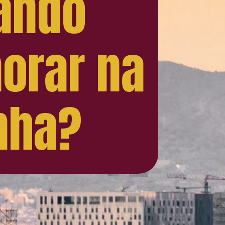
ando
orar na
nha?