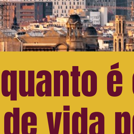
 quanto é
 de vida p