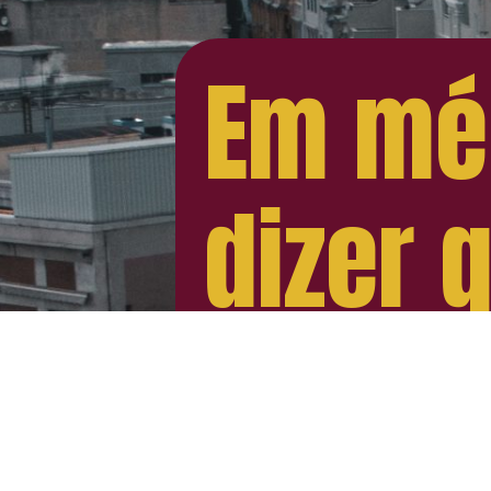
Em méd
dizer 
mensa