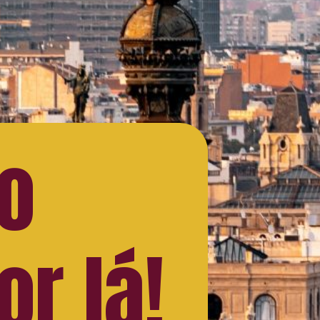
 o
or lá!