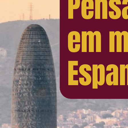
Pens
em m
Espa