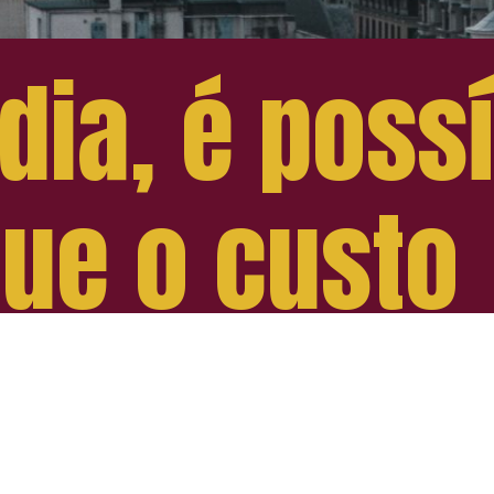
ia, é possí
que o custo
l gira em