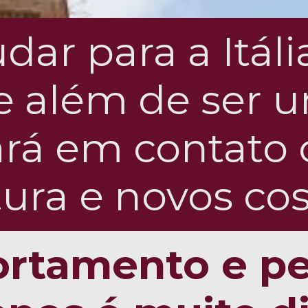
ar para a Itália
e além de ser u
ará em contat
tura e novos co
rtamento e p