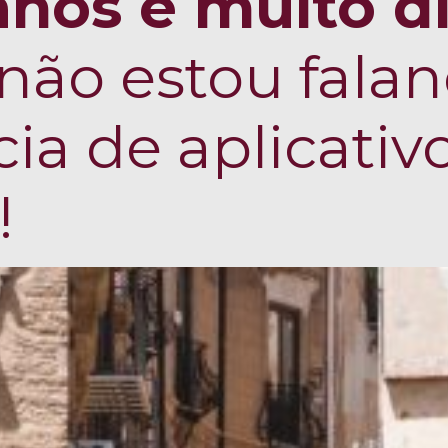
ianos é muito d
e não estou fala
ia de aplicativ
!