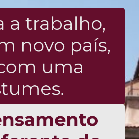
 a trabalho,
m novo país,
o com uma
stumes.
ensamento