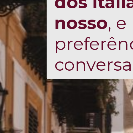
dos ital
nosso
, 
preferênc
conversa