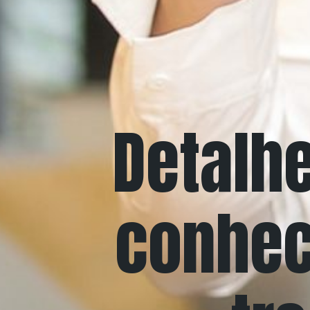
Detalh
conhec