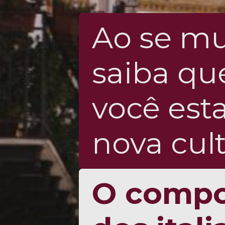
Ao se mud
saiba qu
você est
nova cul
O compo