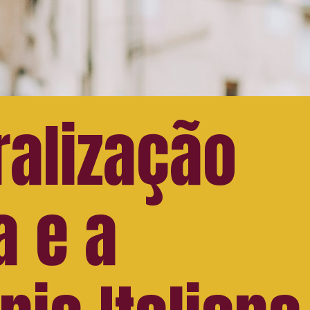
ralização
a e a