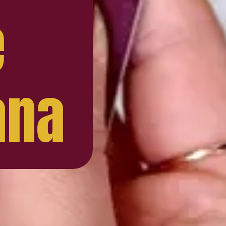
e
iana