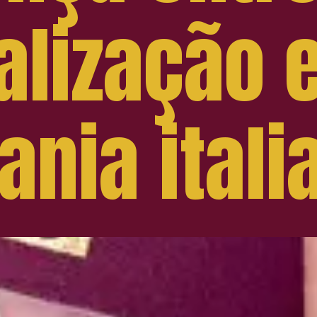
alização 
ania ital