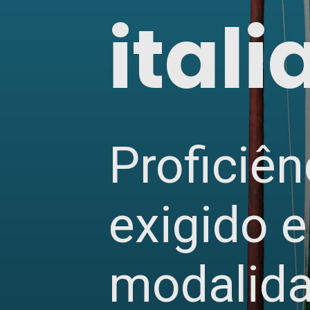
ital
Proficiên
exigido 
modalid