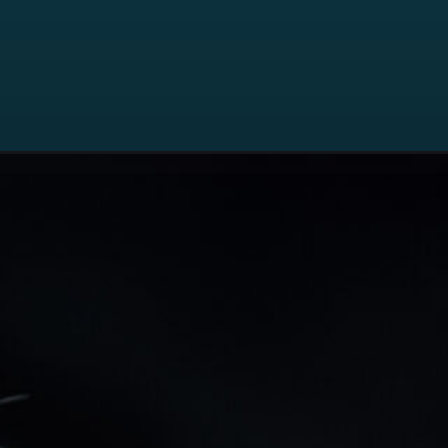
utm_campaign=ws-blog-falar-italiano-27-03-25