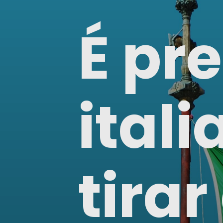
É pre
ital
tira