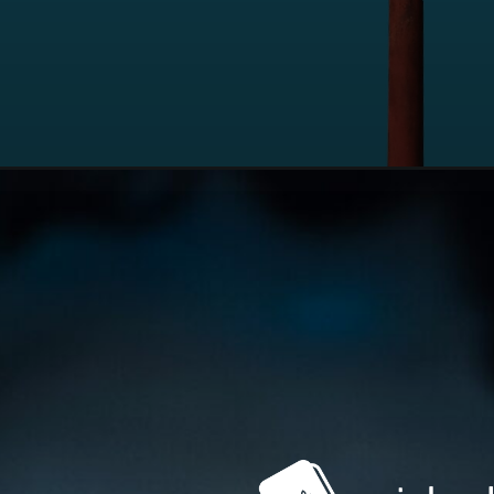
Opening
https://www.cidadania4u.com.br/blog/guia-cidada