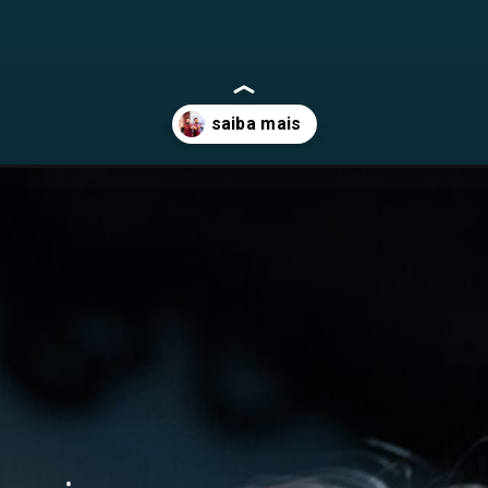
nia-italiana/?utm_medium=web-stories&utm_source=google-discovery&