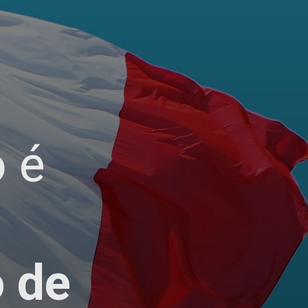
o é
 de