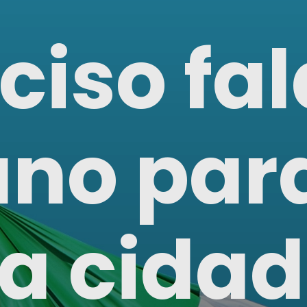
ciso fal
iano par
r a cida