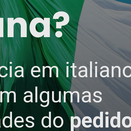
iana?
cia em italian
em algumas
ades do
pedido