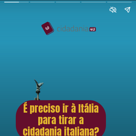
É preciso ir à Itália
para tirar a
cidadania italiana?