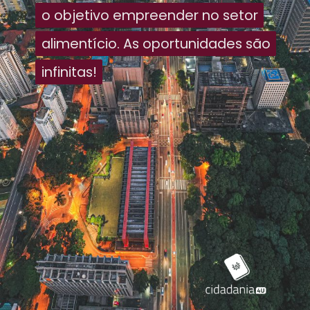
o objetivo empreender no setor
o objetivo empreender no setor
alimentício. As oportunidades são
alimentício. As oportunidades são
infinitas!
infinitas!