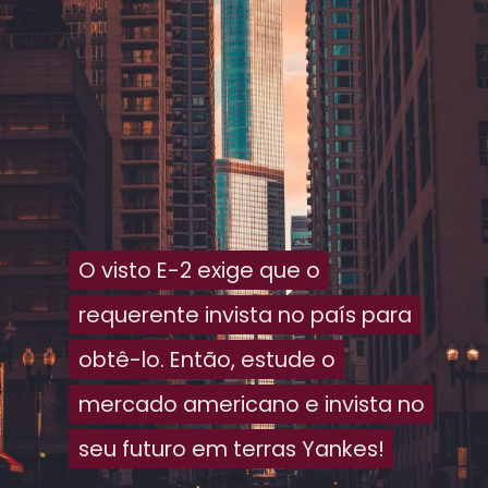
O visto E-2 exige que o
O visto E-2 exige que o
requerente invista no país para
requerente invista no país para
obtê-lo. Então, estude o
obtê-lo. Então, estude o
mercado americano e invista no
mercado americano e invista no
seu futuro em terras Yankes!
seu futuro em terras Yankes!