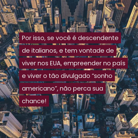
Por isso, se você é descendente
Por isso, se você é descendente
de italianos, e tem vontade de
de italianos, e tem vontade de
viver nos EUA, empreender no país
viver nos EUA, empreender no país
e viver o tão divulgado “sonho
e viver o tão divulgado “sonho
americano”, não perca sua
americano”, não perca sua
chance!
chance!