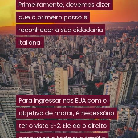
Primeiramente, devemos dizer
Primeiramente, devemos dizer
que o primeiro passo é
que o primeiro passo é
reconhecer a sua cidadania
reconhecer a sua cidadania
italiana.
italiana.
Para ingressar nos EUA com o
Para ingressar nos EUA com o
objetivo de morar, é necessário
objetivo de morar, é necessário
ter o visto E-2. Ele dá o direito
ter o visto E-2. Ele dá o direito