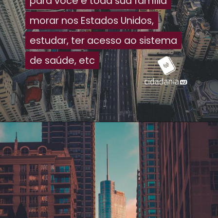
para você e toda sua família
para você e toda sua família
morar nos Estados Unidos,
morar nos Estados Unidos,
estudar, ter acesso ao sistema
estudar, ter acesso ao sistema
de saúde, etc
de saúde, etc