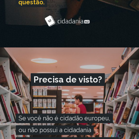
questão.
questão.
Precisa de visto?
Precisa de visto?
Se você não é cidadão europeu,
Se você não é cidadão europeu,
ou não possui a cidadania
ou não possui a cidadania