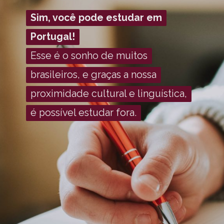
Sim, você pode estudar em
Sim, você pode estudar em
Portugal!
Portugal!
Esse é o sonho de muitos
Esse é o sonho de muitos
brasileiros, e graças a nossa
brasileiros, e graças a nossa
proximidade cultural e linguística,
proximidade cultural e linguística,
é possível estudar fora.
é possível estudar fora.