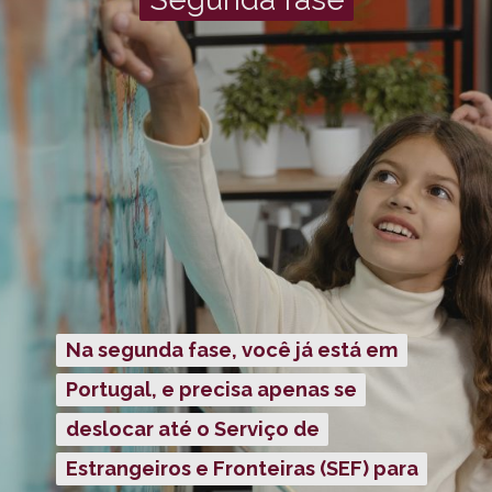
Na segunda fase, você já está em
Na segunda fase, você já está em
Portugal, e precisa apenas se
Portugal, e precisa apenas se
deslocar até o Serviço de
deslocar até o Serviço de
Estrangeiros e Fronteiras (SEF) para
Estrangeiros e Fronteiras (SEF) para