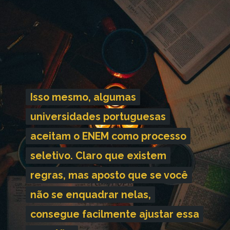
Isso mesmo, algumas
Isso mesmo, algumas
universidades portuguesas
universidades portuguesas
aceitam o ENEM como processo
aceitam o ENEM como processo
seletivo. Claro que existem
seletivo. Claro que existem
regras, mas aposto que se você
regras, mas aposto que se você
não se enquadrar nelas,
não se enquadrar nelas,
consegue facilmente ajustar essa
consegue facilmente ajustar essa