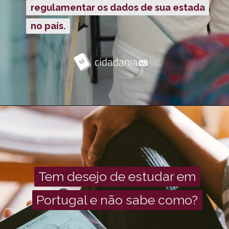
regulamentar os dados de sua estada
regulamentar os dados de sua estada
no país.
no país.
Tem desejo de estudar em
Tem desejo de estudar em
Portugal e não sabe como?
Portugal e não sabe como?