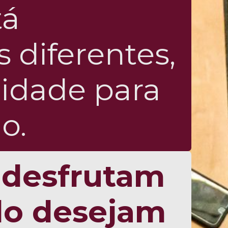
tá
 diferentes,
lidade para
o.
 desfrutam
do desejam