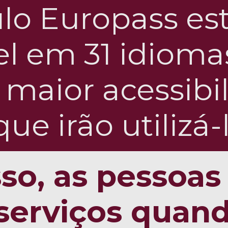
ulo Europass es
l em 31 idiomas
 maior acessibi
ue irão utilizá-l
so, as pessoas
 serviços quan