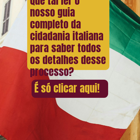
Que tal ler o
nosso guia
completo da
cidadania italiana
para saber todos
os detalhes desse
processo?
É só clicar aqui!