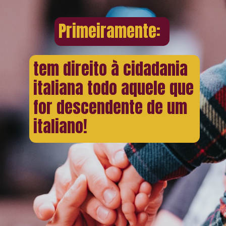
Primeiramente:
tem direito à cidadania
italiana todo aquele que
for descendente de um
italiano!