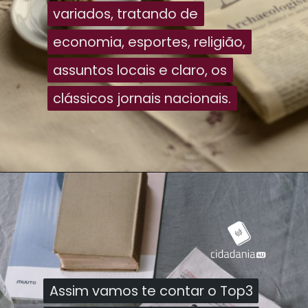
variados, tratando de
variados, tratando de
economia, esportes, religião,
economia, esportes, religião,
assuntos locais e claro, os
assuntos locais e claro, os
clássicos jornais nacionais.
clássicos jornais nacionais.
Assim vamos te contar o Top3
Assim vamos te contar o Top3