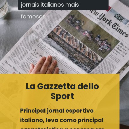
jornais italianos mais famosos.
jornais italianos mais
famosos.
La Gazzetta dello
Sport
Principal jornal esportivo
italiano, leva como principal