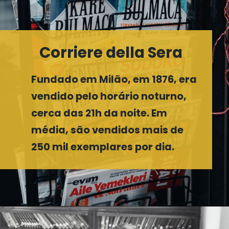
Corriere della Sera
Fundado em Milão, em 1876, era
vendido pelo horário noturno,
cerca das 21h da noite. Em
média, são vendidos mais de
250 mil exemplares por dia.