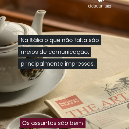
Na Itália o que não falta são
Na Itália o que não falta são
meios de comunicação,
meios de comunicação,
principalmente impressos.
principalmente impressos.
Os assuntos são bem
Os assuntos são bem