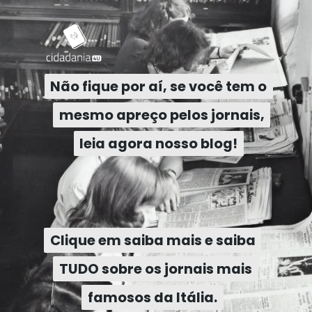
Não fique por aí, se você tem o
Não fique por aí, se você tem o
mesmo apreço pelos jornais,
mesmo apreço pelos jornais,
leia agora nosso blog!
leia agora nosso blog!
Clique em saiba mais e saiba
Clique em saiba mais e saiba
TUDO sobre os jornais mais
TUDO sobre os jornais mais
famosos da Itália.
famosos da Itália.