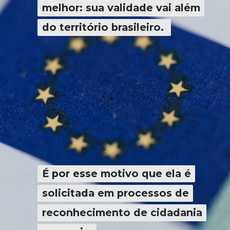
melhor: sua validade vai além
melhor: sua validade vai além
do território brasileiro.
do território brasileiro.
É por esse motivo que ela é
É por esse motivo que ela é
solicitada em processos de
solicitada em processos de
reconhecimento de cidadania
reconhecimento de cidadania