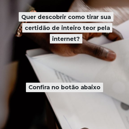
Quer descobrir como tirar sua
Quer descobrir como tirar sua
certidão de inteiro teor pela
certidão de inteiro teor pela
internet?
internet?
Confira no botão abaixo
Confira no botão abaixo