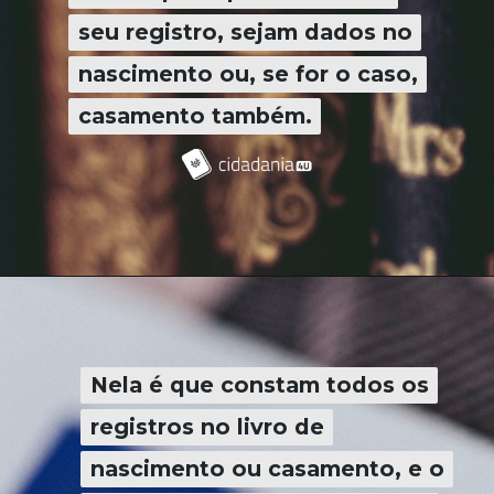
seu registro, sejam dados no
seu registro, sejam dados no
nascimento ou, se for o caso,
nascimento ou, se for o caso,
casamento também.
casamento também.
Nela é que constam todos os
Nela é que constam todos os
registros no livro de
registros no livro de
nascimento ou casamento, e o
nascimento ou casamento, e o