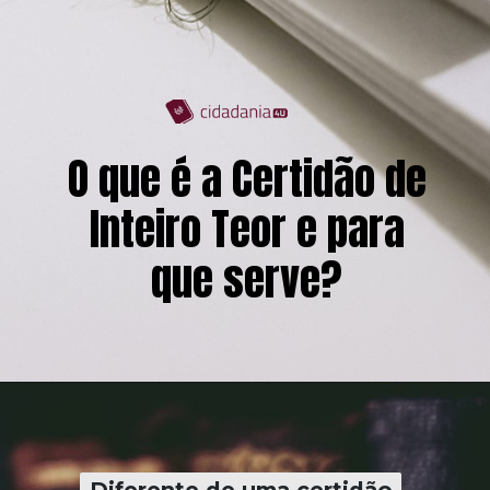
O que é a Certidão de
Inteiro Teor e para
que serve?
Diferente de uma certidão
Diferente de uma certidão