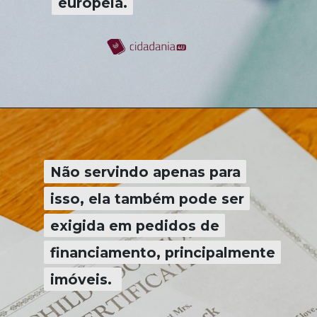
europeia.
europeia.
Não servindo apenas para
Não servindo apenas para
isso, ela também pode ser
isso, ela também pode ser
exigida em pedidos de
exigida em pedidos de
financiamento, principalmente
financiamento, principalmente
imóveis.
imóveis.