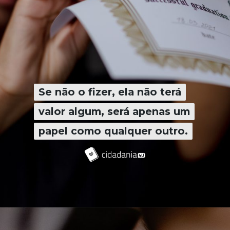
Se não o fizer, ela não terá
Se não o fizer, ela não terá
valor algum, será apenas um
valor algum, será apenas um
papel como qualquer outro.
papel como qualquer outro.