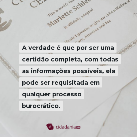
A verdade é que por ser uma
A verdade é que por ser uma
certidão completa, com todas
certidão completa, com todas
as informações possíveis, ela
as informações possíveis, ela
pode ser requisitada em
pode ser requisitada em
qualquer processo
qualquer processo
burocrático.
burocrático.