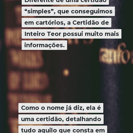
“simples”, que conseguimos
“simples”, que conseguimos
em cartórios, a Certidão de
em cartórios, a Certidão de
Inteiro Teor possui muito mais
Inteiro Teor possui muito mais
informações.
informações.
Como o nome já diz, ela é
Como o nome já diz, ela é
uma certidão, detalhando
uma certidão, detalhando
tudo aquilo que consta em
tudo aquilo que consta em