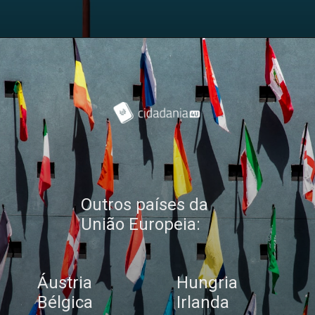
Outros países da
União Europeia:
Áustria
Hungria
Bélgica
Irlanda