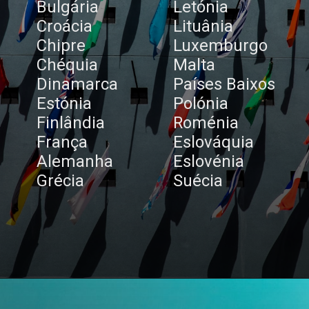
Bulgária
Letónia
Croácia
Lituânia
Chipre
Luxemburgo
Chéquia
Malta
Dinamarca
Países Baixos
Estónia
Polónia
Finlândia
Roménia
França
Eslováquia
Alemanha
Eslovénia
Grécia
Suécia