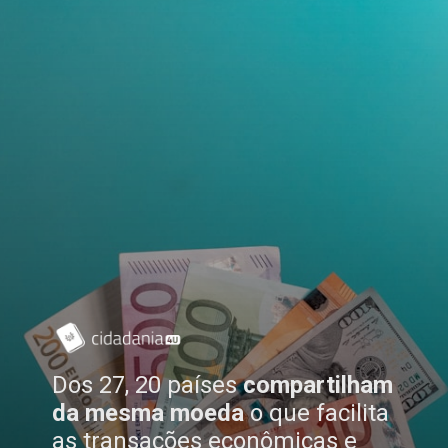
Dos 27, 20 países
compartilham
da mesma moeda
o que facilita
as transações econômicas e