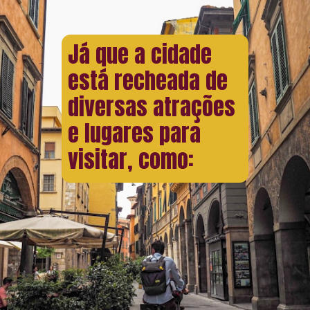
Já que a cidade
está recheada de
diversas atrações
e lugares para
visitar, como: