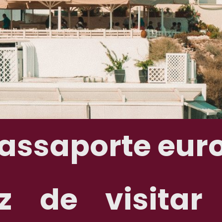
assaporte eur
assaporte eur
z de visitar
z de visitar