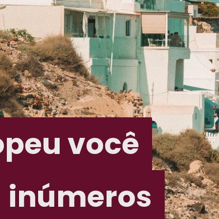
opeu você
opeu você
 inúmeros
 inúmeros