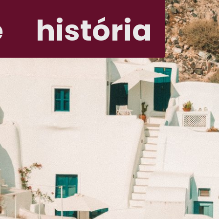
 história
 história