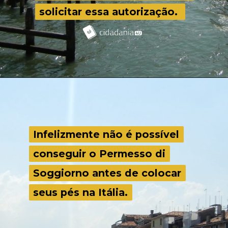
solicitar essa autorização.
solicitar essa autorização.
Infelizmente não é possível
Infelizmente não é possível
conseguir o Permesso di
conseguir o Permesso di
Soggiorno antes de colocar
Soggiorno antes de colocar
seus pés na Itália.
seus pés na Itália.