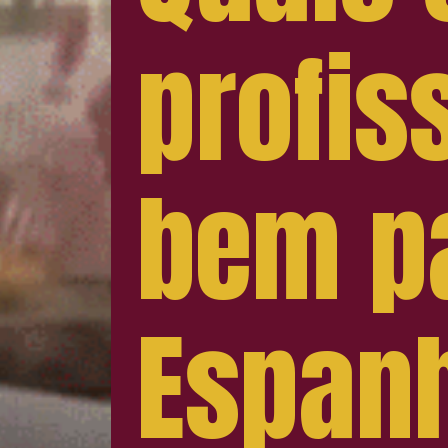
profis
bem p
Espan