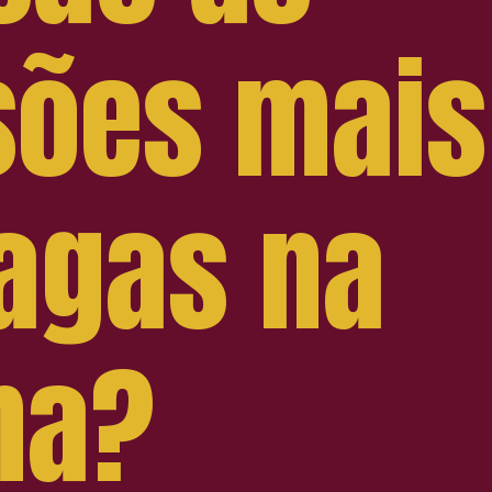
sões mais
agas na
ha?