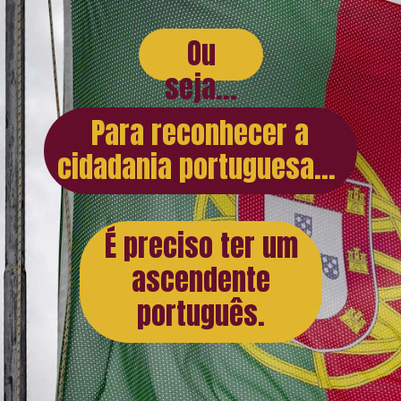
Ou
seja...
Para reconhecer a
cidadania portuguesa...
É preciso ter um
ascendente
português.