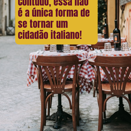
Contudo, essa não
é a única forma de
se tornar um
cidadão italiano!