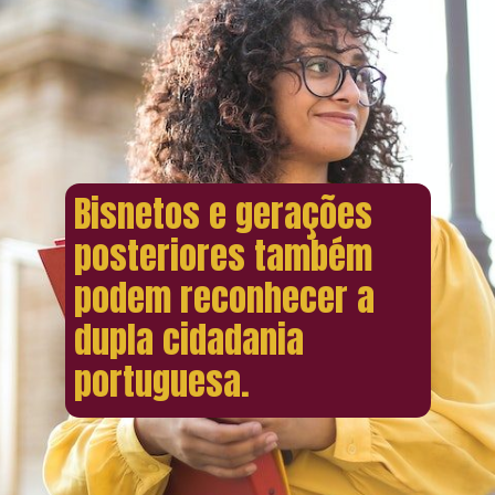
Bisnetos e gerações
posteriores também
podem reconhecer a
dupla cidadania
portuguesa.