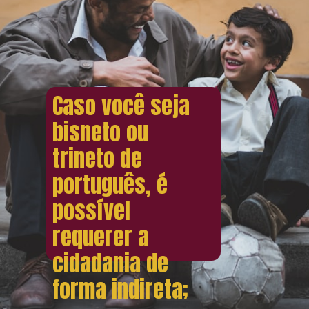
Caso você seja
bisneto ou
trineto de
português, é
possível
requerer a
cidadania de
forma indireta;