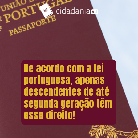
De acordo com a lei
portuguesa, apenas
descendentes de até
segunda geração têm
esse direito!