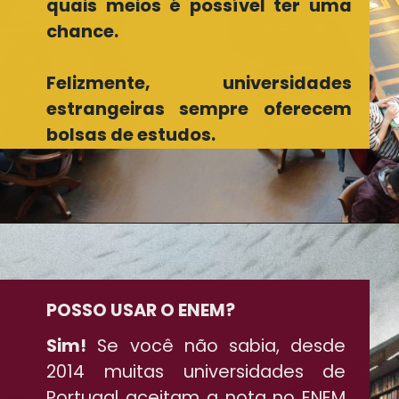
quais meios é possível ter uma
chance.
Felizmente, universidades
estrangeiras sempre oferecem
bolsas de estudos.
POSSO USAR O ENEM?
Sim!
Se você não sabia, desde
2014 muitas universidades de
Portugal aceitam a nota no ENEM