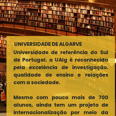
UNIVERSIDADE DE ALGARVE
Universidade de referência do Sul
de Portugal, a UAlg é reconhecida
pela excelência de investigação.
qualidade de ensino e relações
com a sociedade.
Mesmo com pouco mais de 700
alunos, ainda tem um projeto de
internacionalização por meio da