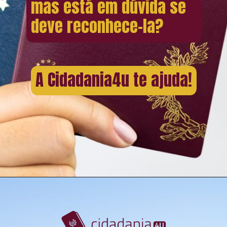
mas está em dúvida se
deve reconhece-la?
A Cidadania4u te ajuda!