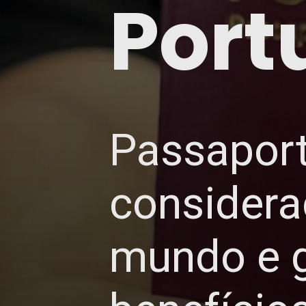
Port
Passaport
considera
mundo e g