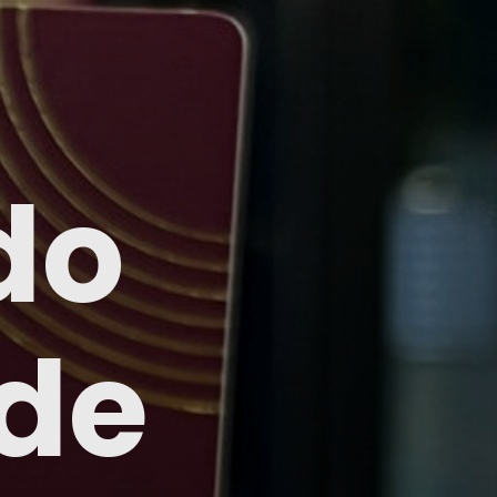
do
de