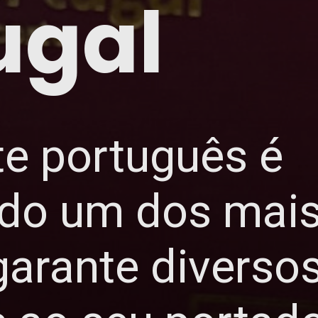
ugal
e português é
do um dos mais
arante diverso