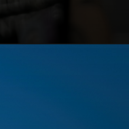
https://www.cidadania4u.com.br/blog/como-tirar-passaporte-portugues?utm_medium=web-stories&utm_source=google-discovery&utm_campaign=ws-blog-pt-vantagens-passaporte-17-12-24