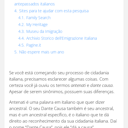
antepassados italianos
4.
Sites para te ajudar com esta pesquisa
4.1.
Family Search
4.2.
My Heritage
4.3.
Museu da Imigração
4.4.
Archivio Storico dell’Emigrazione Italiana
4.5.
Pagine.it
5.
Não espere mais um ano
Se você está começando seu processo de cidadania
italiana, precisamos esclarecer algumas coisas. Com
certeza você já ouviu os termos
antenati
e
dante causa
.
Apesar de serem sinônimos, possuem suas diferenças.
Antenati é uma palavra em italiano que quer dizer
ancestral. O seu Dante Causa também é seu ancestral,
mas é um ancestral específico, é o italiano que te dá
direito ao reconhecimento da sua cidadania italiana. Daí
o nome “Dante Causa”, pois ele “dá a causa”.