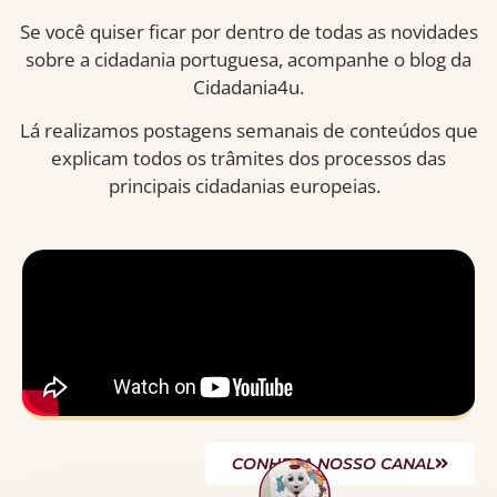
S
e você quiser ficar po
r
dentro de todas as
novidades
sobre a cidadania portuguesa
,
acompanhe o blog da
Cidadania4u.
Lá realizamos postagens semanais de conteúdos que
explicam todos os trâmites
dos processos d
as
principais
cidadanias europeias
.
CONHEÇA NOSSO CANAL