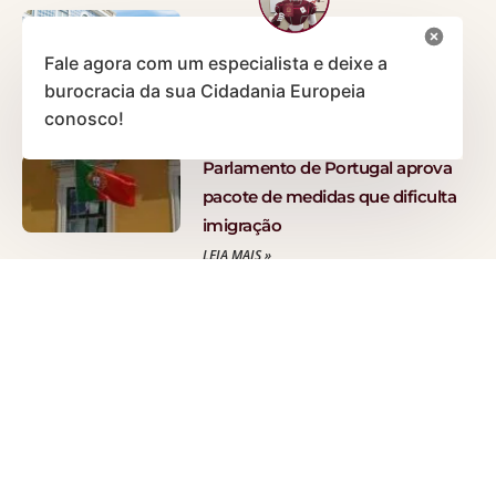
Quem tem direito à cidadania
portuguesa? Guia completo para
Fale agora com um especialista e deixe a
brasileiros
burocracia da sua Cidadania Europeia
LEIA MAIS »
conosco!
Parlamento de Portugal aprova
pacote de medidas que dificulta
imigração
LEIA MAIS »
Visto D7 Portugal: entenda o que
é, o necessário para ter e quanto
tempo leva para sair o visto D7
para Portugal!
LEIA MAIS »
VEJA MAIS ARTIGOS NO BLOG