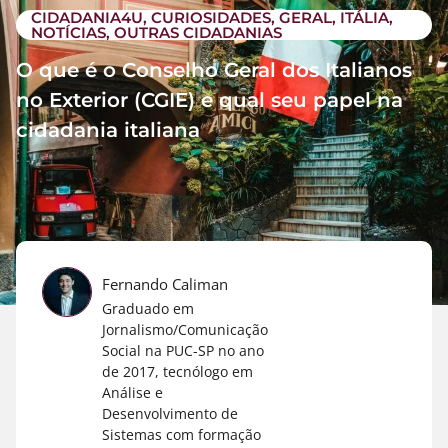
CIDADANIA4U
,
CURIOSIDADES
,
GERAL
,
ITÁLIA
,
NOTÍCIAS
,
OUTRAS CIDADANIAS
O que é o Conselho Geral dos Italianos
no Exterior (CGIE) e qual seu papel na
cidadania italiana
Fernando Caliman
Graduado em
Jornalismo/Comunicação
Social na PUC-SP no ano
de 2017, tecnólogo em
Análise e
Desenvolvimento de
Sistemas com formação