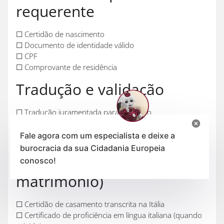
requerente
☐ Certidão de nascimento
☐ Documento de identidade válido
☐ CPF
☐ Comprovante de residência
Tradução e validação
☐ Tradução juramentada para o italiano
☐ Apostilamento de Haia nas certidões brasileiras
Fale agora com um especialista e deixe a
Documentos adicionais
burocracia da sua Cidadania Europeia
(para cidadania por
conosco!
matrimônio)
☐ Certidão de casamento transcrita na Itália
☐ Certificado de proficiência em língua italiana (quando