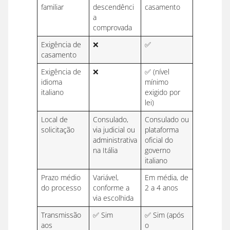
familiar
descendênci
casamento
a
comprovada
Exigência de
❌
✅
casamento
Exigência de
❌
✅ (nível
idioma
mínimo
italiano
exigido por
lei)
Local de
Consulado,
Consulado ou
solicitação
via judicial ou
plataforma
administrativa
oficial do
na Itália
governo
italiano
Prazo médio
Variável,
Em média, de
do processo
conforme a
2 a 4 anos
via escolhida
Transmissão
✅ Sim
✅ Sim (após
aos
o