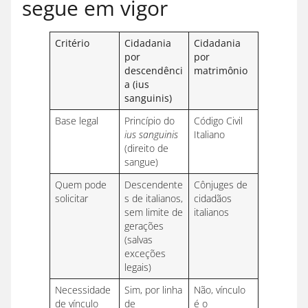
segue em vigor
Critério
Cidadania
Cidadania
por
por
descendênci
matrimônio
a (ius
sanguinis)
Base legal
Princípio do
Código Civil
ius sanguinis
Italiano
(direito de
sangue)
Quem pode
Descendente
Cônjuges de
solicitar
s de italianos,
cidadãos
sem limite de
italianos
gerações
(salvas
exceções
legais)
Necessidade
Sim, por linha
Não, vínculo
de vínculo
de
é o