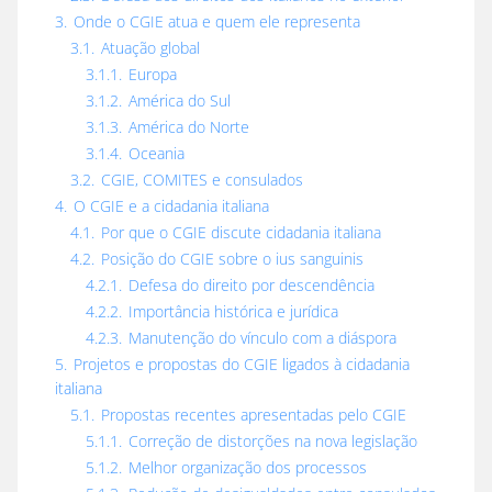
3.
Onde o CGIE atua e quem ele representa
3.1.
Atuação global
3.1.1.
Europa
3.1.2.
América do Sul
3.1.3.
América do Norte
3.1.4.
Oceania
3.2.
CGIE, COMITES e consulados
4.
O CGIE e a cidadania italiana
4.1.
Por que o CGIE discute cidadania italiana
4.2.
Posição do CGIE sobre o ius sanguinis
4.2.1.
Defesa do direito por descendência
4.2.2.
Importância histórica e jurídica
4.2.3.
Manutenção do vínculo com a diáspora
5.
Projetos e propostas do CGIE ligados à cidadania
italiana
5.1.
Propostas recentes apresentadas pelo CGIE
5.1.1.
Correção de distorções na nova legislação
5.1.2.
Melhor organização dos processos