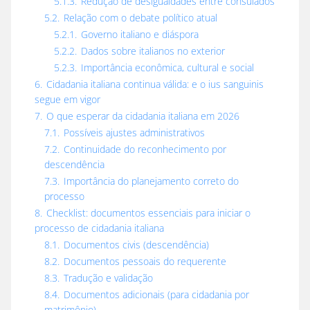
5.1.3.
Redução de desigualdades entre consulados
5.2.
Relação com o debate político atual
5.2.1.
Governo italiano e diáspora
5.2.2.
Dados sobre italianos no exterior
5.2.3.
Importância econômica, cultural e social
6.
Cidadania italiana continua válida: e o ius sanguinis
segue em vigor
7.
O que esperar da cidadania italiana em 2026
7.1.
Possíveis ajustes administrativos
7.2.
Continuidade do reconhecimento por
descendência
7.3.
Importância do planejamento correto do
processo
8.
Checklist: documentos essenciais para iniciar o
processo de cidadania italiana
8.1.
Documentos civis (descendência)
8.2.
Documentos pessoais do requerente
8.3.
Tradução e validação
8.4.
Documentos adicionais (para cidadania por
matrimônio)