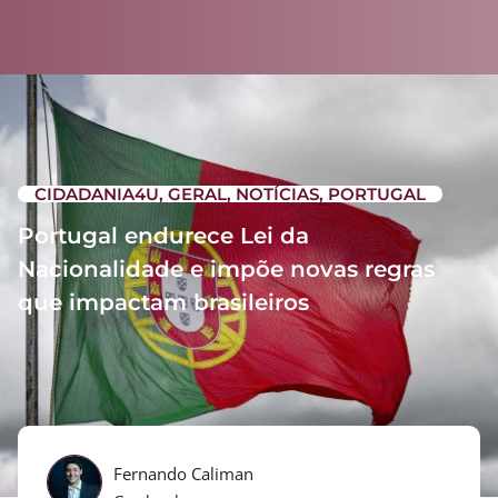
CIDADANIA4U
,
GERAL
,
NOTÍCIAS
,
PORTUGAL
Portugal endurece Lei da
Nacionalidade e impõe novas regras
que impactam brasileiros
Fernando Caliman