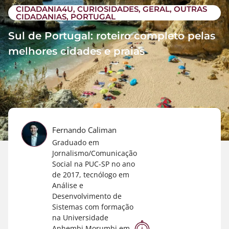
CIDADANIA4U
,
CURIOSIDADES
,
GERAL
,
OUTRAS
CIDADANIAS
,
PORTUGAL
Sul de Portugal: roteiro completo pelas
melhores cidades e praias
Fernando Caliman
Graduado em
Jornalismo/Comunicação
Social na PUC-SP no ano
de 2017, tecnólogo em
Análise e
Desenvolvimento de
Sistemas com formação
na Universidade
Anhembi Morumbi em