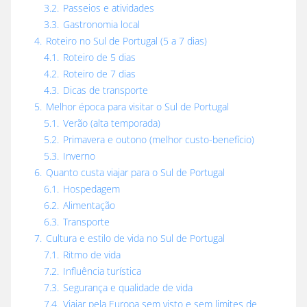
3.2.
Passeios e atividades
3.3.
Gastronomia local
4.
Roteiro no Sul de Portugal (5 a 7 dias)
4.1.
Roteiro de 5 dias
4.2.
Roteiro de 7 dias
4.3.
Dicas de transporte
5.
Melhor época para visitar o Sul de Portugal
5.1.
Verão (alta temporada)
5.2.
Primavera e outono (melhor custo-benefício)
5.3.
Inverno
6.
Quanto custa viajar para o Sul de Portugal
6.1.
Hospedagem
6.2.
Alimentação
6.3.
Transporte
7.
Cultura e estilo de vida no Sul de Portugal
7.1.
Ritmo de vida
7.2.
Influência turística
7.3.
Segurança e qualidade de vida
7.4.
Viajar pela Europa sem visto e sem limites de